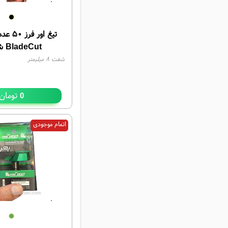
تیغ اور 
BladeCut شفت ۸
شفت ۸ میلیمتر
تومان
0
اتمام موجودی