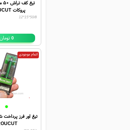
پروکات PRO UCUT
50/8*15*12
تومان
0
اتمام موجودی
ROUCUT