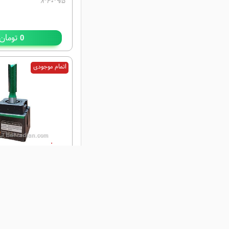
۹/۵*۳۰*۸
تومان
0
اتمام موجودی
۸ ، قطر ۸ ، ارتفاع 20
۸ ، ارتفاع 20