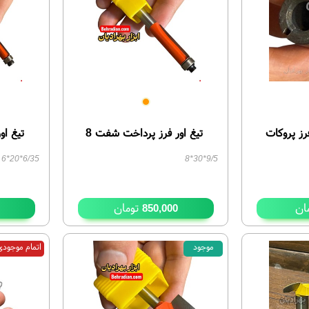
رز پروکات
تیغ اور فرز پرداخت شفت 8
تیغ او
6/35*20*6
9/5*30*8
ان
تومان
850,000
موجود
اتمام موجود