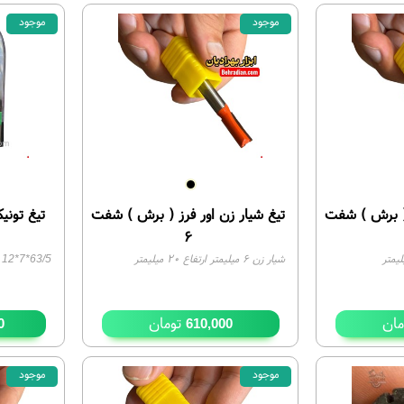
موجود
موجود
 ( برش ) شفت
تیغ شیار زن اور فرز ( برش ) شفت
۶
شیار زن ۶ میلیمتر ارتفاع ۲۰ میلیمتر
63/5*7*12
ان
تومان
0
610,000
موجود
موجود