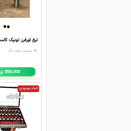
تیغ اورفرز تونیک کاس
30 میلیمتر شفت 12
توم
850,000
اتمام موجودی