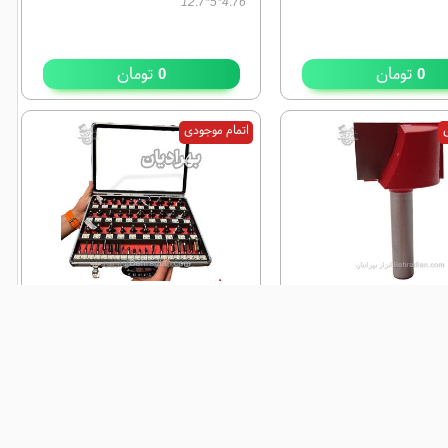
4.76*5*12.7
تومان
تومان
0
0
ی
اتمام موجودی
تیغ کف تراش اور فرز 40 میلیمتر
تیغ ا‌ور فرز ۵۰ عددی بلید کات
شفت 12
BladeCut شفت ۶
4 میلیمتر شفت 12
شفت ۶ میلیمتر