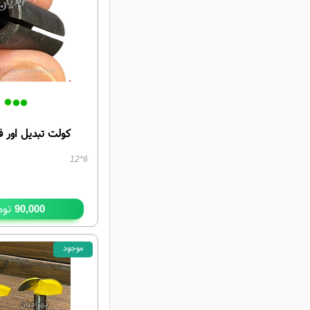
کولت تبدیل اور ف
6*12
توم
90,000
موجود