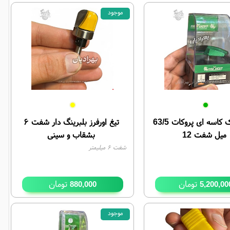
موجود
تیغ تونیک کاسه ای پروکات 63/5
تیغ اورفرز بلبرینگ دار شفت ۶
میل شفت 12
بشقاب و سینی
شفت ۶ میلیمتر
تومان
تومان
880,000
5,200,00
موجود