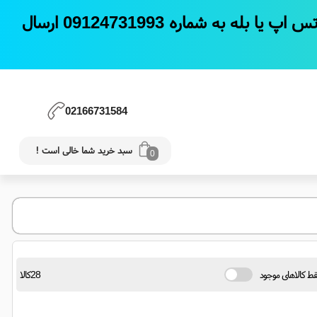
در صورتی که موفق به ثبت سفارش از سایت نشدین ;عکس سبد خرید یا لیست سفارش را در واتس اپ یا بله به شماره 09124731993 ارسال
02166731584
سبد خرید شما خالی است !
0
ط کالاهای موجود
28کالا