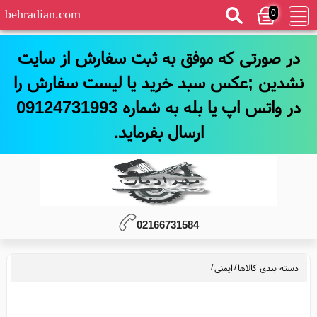
0
behradian.com
در صورتی که موفق به ثبت سفارش از سایت
نشدین ;عکس سبد خرید یا لیست سفارش را
در واتس اپ یا بله به شماره 09124731993
ارسال بفرماید.
02166731584
دسته بندی کالاها
/
ایمنی
/